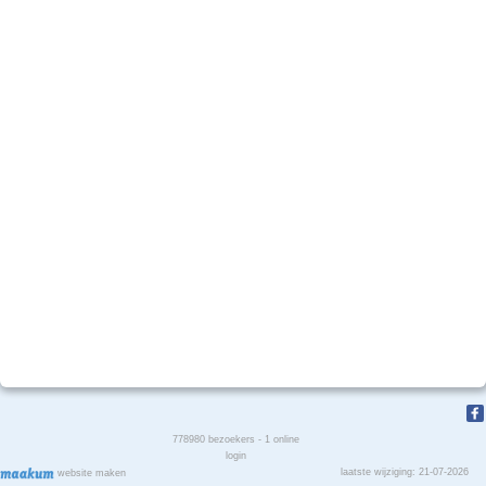
778980
bezoekers - 1 online
login
laatste wijziging: 21-07-2026
website maken