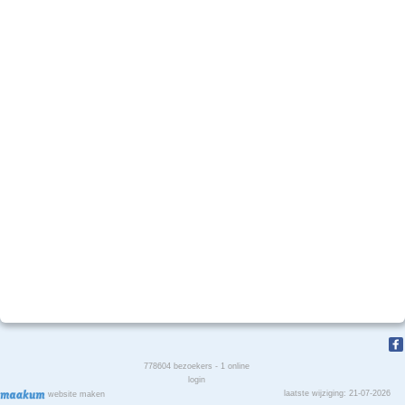
778604
bezoekers - 1 online
login
laatste wijziging: 21-07-2026
website maken