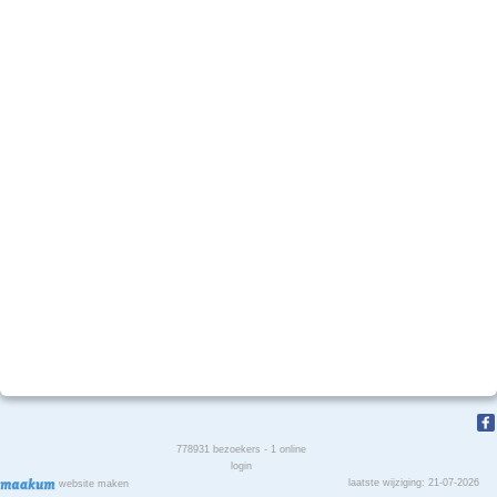
778931
bezoekers - 1 online
login
laatste wijziging: 21-07-2026
website maken