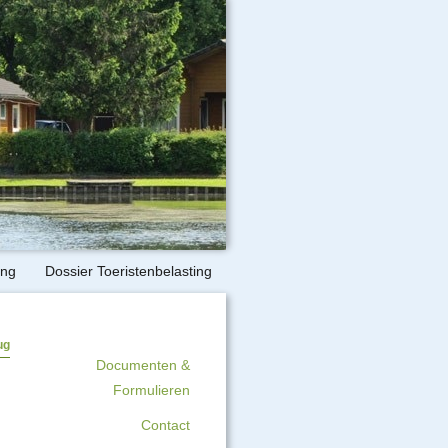
ing
Dossier Toeristenbelasting
ug
Documenten &
Formulieren
Contact